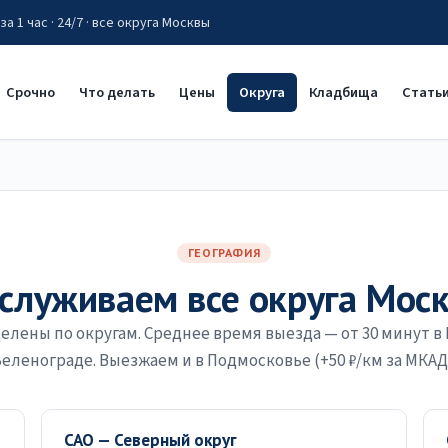
а 1 час · 24/7 · все округа Москвы
Срочно
Что делать
Цены
Округа
Кладбища
Стать
ГЕОГРАФИЯ
служиваем все округа Мос
лены по округам. Среднее время выезда — от 30 минут в 
еленограде. Выезжаем и в Подмосковье (+50 ₽/км за МКАД
САО — Северный округ