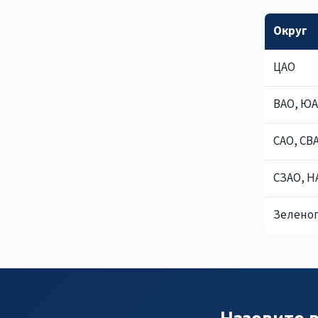
Округ
ЦАО
ВАО, Ю
САО, СВ
СЗАО, Н
Зеленог