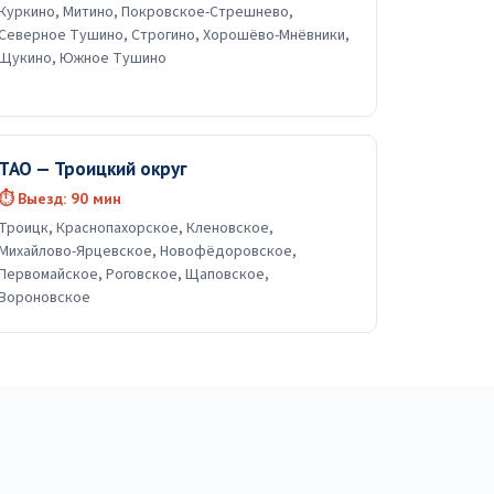
Куркино, Митино, Покровское-Стрешнево,
Северное Тушино, Строгино, Хорошёво-Мнёвники,
Щукино, Южное Тушино
ТАО — Троицкий округ
⏱ Выезд: 90 мин
Троицк, Краснопахорское, Кленовское,
Михайлово-Ярцевское, Новофёдоровское,
Первомайское, Роговское, Щаповское,
Вороновское