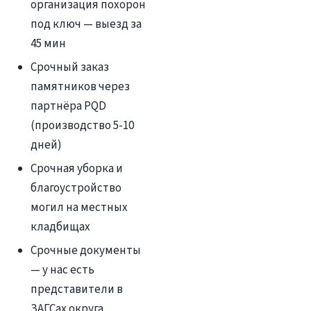
организация похорон
под ключ — выезд за
45 мин
Срочный заказ
памятников через
партнёра PQD
(производство 5-10
дней)
Срочная уборка и
благоустройство
могил на местных
кладбищах
Срочные документы
— у нас есть
представители в
ЗАГСах округа